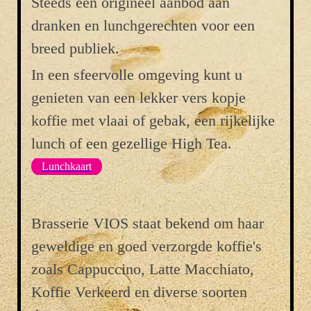
Steeds een origineel aanbod aan
dranken en lunchgerechten voor een
breed publiek.
In een sfeervolle omgeving kunt u
genieten van een lekker vers kopje
koffie met vlaai of gebak, een rijkelijke
lunch of een gezellige High Tea.
Lunchkaart
Brasserie VIOS staat bekend om haar
geweldige en goed verzorgde koffie's
zoals Cappuccino, Latte Macchiato,
Koffie Verkeerd en diverse soorten