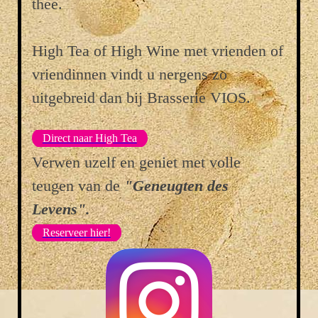
thee.
High Tea of High Wine met vrienden of
vriendinnen vindt u nergens zo
uitgebreid dan bij Brasserie VIOS.
Direct naar High Tea
Verwen uzelf en geniet met volle
teugen van de
"Geneugten des
Levens".
Reserveer hier!